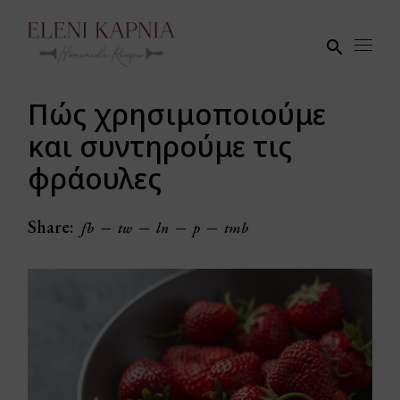
Skip
to
the
content
Πώς χρησιμοποιούμε
και συντηρούμε τις
φράουλες
Share:
fb
tw
ln
p
tmb