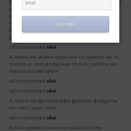
βάζουμε στα δημητριακά, στο γιαούρτι, στα κέικ, στα
μπισκότα, στις σαλάτες, στα smoothies, στο τσάι,
στα ποτά, στα αναψυκτικά κλπ. Επίσης, μπορούμε
τις αποξηραμένες φράουλες να τις κάνουμε τρίμμα
Εγγραφή
στο μούλτι και να έχουμε σκόνη φράουλες που τη
χρησιμοποιούμε στις παραπάνω συνταγές.
Δείτε τη συνταγή
εδώ
.
6) Μικροί και μεγάλοι λατρεύουν τις γρανίτες και τα
παγωτά, γι’ αυτό φτιάχνουμε σπιτικές γρανίτες και
παγωτά στο άψε σβήσε!
Δείτε τη συνταγή
εδώ
.
Δείτε τη συνταγή
εδώ
.
7) Υγιεινό και θρεπτικό κεφίρ φράουλας φτιάχνεται
στο σπίτι χωρίς κόπο.
Δείτε τη συνταγή
εδώ
.
8) Όλοι αγαπούν τα κέικ και ειδικά αυτό που