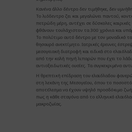
Κανένα άλλο δέντρο δεν τιμήθηκε, δεν υμνήθη
Το λιόδεντρο ζει και μεγαλώνει παντού, κοντ
πετρώδη μέρη, αντέχει σε δύσκολες καιρικές 
φθάνουν τουλάχιστον τα 300 χρόνια και υπά
Το πολύτιμο αυτό δέντρο με τον μοναδικό το
θησαυρό ανεκτίμητο. Ιατρικές έρευνες έστρ
μεσογειακή διατροφή και ειδικά στο ελαιόλαδο
από την καλή πηγή λιπαρών που έχει το λάδι 
αντιοξειδωτικές ουσίες. Τα συγκεκριμένα αντ
Η θρεπτική επίδραση του ελαιόλαδου φανερώ
στη λεκάνη της Μεσογείου, όπου το ποσοστό
αποτέλεσμα να έχουν υψηλό προσδόκιμο ζωής
πως η κάθε σταγόνα από το ελληνικό ελαιόλα
μακροζωίας.