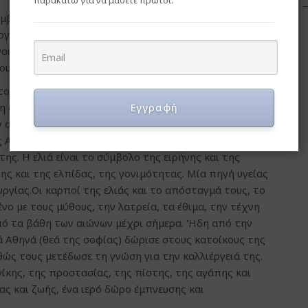
παρακάτω για να μάθετε πρώτοι.
βριο, ο κατεξοχήν μήνας της ελιάς. Αυτόν τον μήνα
ξεργαστούν και να μας δώσουν το ξεχωριστό αγαθό του
έννοιες αλληλένδετες που κεντούν λεπτεπίλεπτα την
κουλτούρα, την παράδοση και τη διατροφή μας.
το ελαιόλαδο, είναι ένα κομμάτι άμεσα συνδεδεμένο με
χνη αλλά και την καθημερινή ζωή των Ελλήνων από τα
Εγγραφή
αρχαιότητα η ελιά είναι το ιερό δέντρο. Η θεά Αθηνά
 Αθήνας το ίδιο της το όνομα και την ελιά, καθώς
της. Η ελιά είναι το σύμβολο της ειρήνης και της
ης και της ελπίδας, της γονιμότητας. Μία πηγή υγείας
υργίας.Οι καρποί της ελιάς και το απόσταγμά τους, το
ένο με τους μύθους, την λατρεία, τα έθιμα, την τέχνη
πό τα βάθη των αιώνων μέχρι σήμερα. Ήδη από την
εά Αθηνά (θεά της σοφίας) δώρισε στους κατοίκους της
αθώς τους μετέδωσε τη γνώση για την καλλιέργειά της.
 νίκης, της προστασίας, της πίστης, της αγάπης και
ας και ζωής, ένα ιερό δώρο έμπνευσης και