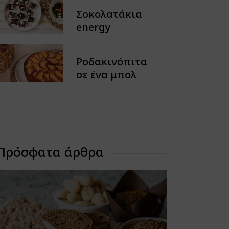
Spreads
Σοκολατάκια
Tarts
energy
Chocolate & Treats
Natural Juices &
Ροδακινόπιτα
Refreshments
σε ένα μπολ
Snacks & Crackers
No Sugar
Πρόσφατα άρθρα