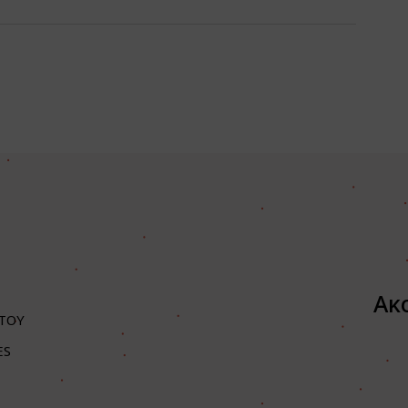
Ακ
ΤΟΥ
ES