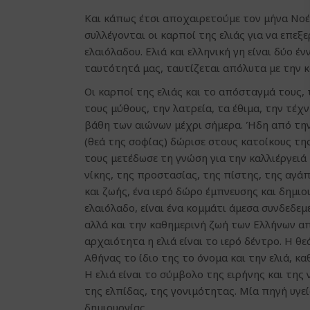
Και κάπως έτσι αποχαιρετούμε τον μήνα Νοέμ
συλλέγονται οι καρποί της ελιάς για να επε
ελαιόλαδου. Ελιά και ελληνική γη είναι δύο 
ταυτότητά μας, ταυτίζεται απόλυτα με την 
Οι καρποί της ελιάς και το απόσταγμά τους, 
τους μύθους, την λατρεία, τα έθιμα, την τέ
βάθη των αιώνων μέχρι σήμερα. Ήδη από την 
(θεά της σοφίας) δώρισε στους κατοίκους της
τους μετέδωσε τη γνώση για την καλλιέργειά 
νίκης, της προστασίας, της πίστης, της αγάπ
και ζωής, ένα ιερό δώρο έμπνευσης και δημιο
ελαιόλαδο, είναι ένα κομμάτι άμεσα συνδεδεμ
αλλά και την καθημερινή ζωή των Ελλήνων α
αρχαιότητα η ελιά είναι το ιερό δέντρο. Η θ
Αθήνας το ίδιο της το όνομα και την ελιά, κ
Η ελιά είναι το σύμβολο της ειρήνης και της
της ελπίδας, της γονιμότητας. Μία πηγή υγεί
δημιουργίας.