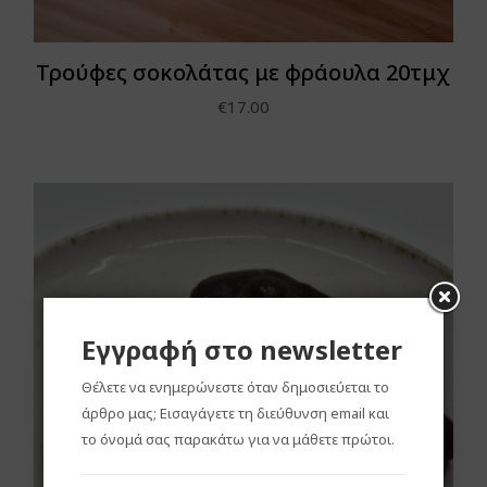
Τρούφες σοκολάτας με φράουλα 20τμχ
€
17.00
Εγγραφή στο newsletter
Θέλετε να ενημερώνεστε όταν δημοσιεύεται το
άρθρο μας; Εισαγάγετε τη διεύθυνση email και
το όνομά σας παρακάτω για να μάθετε πρώτοι.