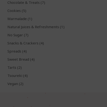
7
Chocolate & Treats
7
προϊόντα
5
Cookies
5
προϊόντα
1
Marmalade
1
προϊόν
1
Natural Juices & Refreshments
1
προϊόν
7
No Sugar
7
προϊόντα
4
Snacks & Crackers
4
προϊόντα
4
Spreads
4
προϊόντα
4
Sweet Bread
4
προϊόντα
2
Tarts
2
προϊόντα
4
Tsoureki
4
προϊόντα
2
Vegan
2
προϊόντα