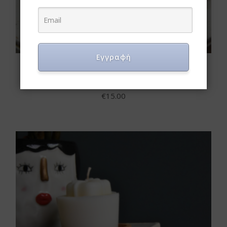
Εγγραφή
Καραμελωμένοι Ξηροί καρποί με
Σοκολάτα 500γρ
€
15.00