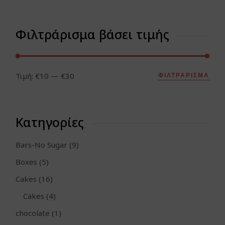
Φιλτράρισμα βάσει τιμής
Τιμή:
€10
—
€30
ΦΙΛΤΡΆΡΙΣΜΑ
Ελά
Μέγ
τιμή
τιμή
Κατηγορίες
9
Bars-No Sugar
9
προϊόντα
5
Boxes
5
προϊόντα
16
Cakes
16
προϊόντα
4
Cakes
4
προϊόντα
1
chocolate
1
προϊόν