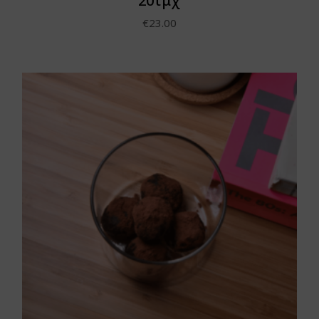
20τμχ
€
23.00