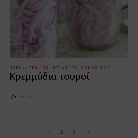
ΠΕΡΊ... ΤΡΟΦΉΣ
ΦΤΙΆΞ' ΤΟ ΜΌΝΟΣ ΣΟΥ
Κρεμμύδια τουρσί
ΠΟΛΎ ΕΎΚΟΛΟ
1
2
3