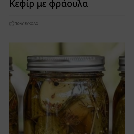
Κεφίρ με φράουλα
ΠΟΛΎ ΕΎΚΟΛΟ