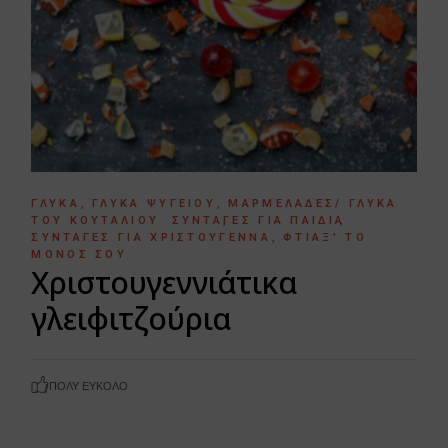
ΓΛΥΚΆ
ΓΛΥΚΆ ΨΥΓΕΊΟΥ
ΜΑΡΜΕΛΆΔΕΣ/ ΓΛΥΚΆ
ΤΟΥ ΚΟΥΤΑΛΙΟΎ
ΣΥΝΤΑΓΈΣ ΓΙΑ ΠΑΙΔΙΆ
ΣΥΝΤΑΓΈΣ ΓΙΑ ΧΡΙΣΤΟΎΓΕΝΝΑ
ΦΤΙΆΞ' ΤΟ
ΜΌΝΟΣ ΣΟΥ
Χριστουγεννιάτικα
γλειφιτζούρια
ΠΟΛΎ ΕΎΚΟΛΟ