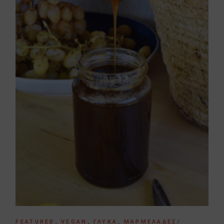
FEATURED
VEGAN
ΓΛΥΚΆ
ΜΑΡΜΕΛΆΔΕΣ/