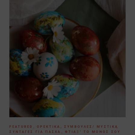
FEATURED
ΟΡΕΚΤΙΚΆ
ΣΥΜΒΟΥΛΈΣ/ ΜΥΣΤΙΚΆ
ΣΥΝΤΑΓΈΣ ΓΙΑ ΠΆΣΧΑ
ΦΤΙΆΞ' ΤΟ ΜΌΝΟΣ ΣΟΥ