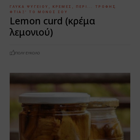
ΓΛΥΚΆ ΨΥΓΕΊΟΥ
ΚΡΈΜΕΣ
ΠΕΡΊ... ΤΡΟΦΉΣ
ΦΤΙΆΞ' ΤΟ ΜΌΝΟΣ ΣΟΥ
Lemon curd (κρέμα
λεμονιού)
ΠΟΛΎ ΕΎΚΟΛΟ