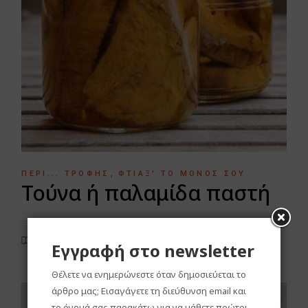
ΠΕΡΊ... ΤΡΟΦΉΣ
ΦΤΙΆΞ' ΤΟ ΜΌΝΟΣ ΣΟΥ
Τούνα ή παλαμίδα παστή
ΠΟΛΎ ΕΎΚΟΛΟ
Εγγραφή στο newsletter
Θέλετε να ενημερώνεστε όταν δημοσιεύεται το
άρθρο μας; Εισαγάγετε τη διεύθυνση email και
το όνομά σας παρακάτω για να μάθετε πρώτοι.