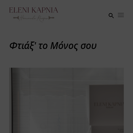
Skip
to
the
content
Φτιάξ' το Μόνος σου