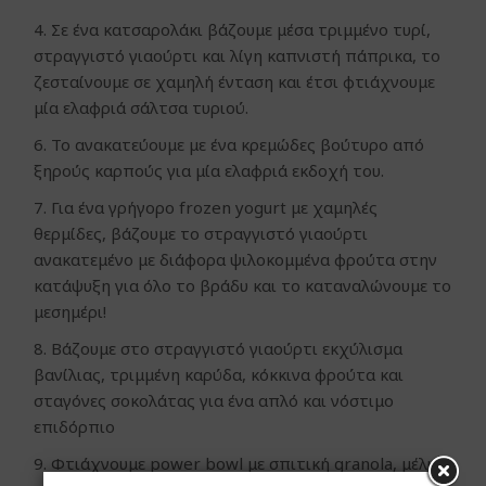
4. Σε ένα κατσαρολάκι βάζουμε μέσα τριμμένο τυρί,
στραγγιστό γιαούρτι και λίγη καπνιστή πάπρικα, το
ζεσταίνουμε σε χαμηλή ένταση και έτσι φτιάχνουμε
μία ελαφριά σάλτσα τυριού.
6. Το ανακατεύουμε με ένα κρεμώδες βούτυρο από
ξηρούς καρπούς για μία ελαφριά εκδοχή του.
7. Για ένα γρήγορο frozen yogurt με χαμηλές
θερμίδες, βάζουμε το στραγγιστό γιαούρτι
ανακατεμένο με διάφορα ψιλοκομμένα φρούτα στην
κατάψυξη για όλο το βράδυ και το καταναλώνουμε το
μεσημέρι!
8. Βάζουμε στο στραγγιστό γιαούρτι εκχύλισμα
βανίλιας, τριμμένη καρύδα, κόκκινα φρούτα και
σταγόνες σοκολάτας για ένα απλό και νόστιμο
επιδόρπιο
9. Φτιάχνουμε power bowl με σπιτική granola, μέλι