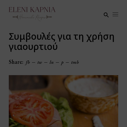
Skip
to
the
content
Συμβουλές για τη χρήση
γιαουρτιού
Share:
fb
tw
ln
p
tmb