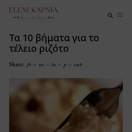
Skip
to
the
content
Τα 10 βήματα για το
τέλειο ριζότο
Share:
fb
tw
ln
p
tmb