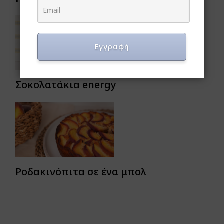
Εγγραφή
Σοκολατάκια energy
Ροδακινόπιτα σε ένα μπολ