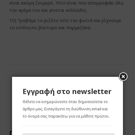
είναι ακόμη ζουμερό. Τότε είναι που απορροφάει όλη
την κρέμα του και γίνεται κολλώδες.
10) Τραβάμε το ριζότο από την φωτιά και ρίχνουμε
το υπόλοιπο βούτυρο και παρμεζάνα.
Εγγραφή στο newsletter
Θέλετε να ενημερώνεστε όταν δημοσιεύεται το
άρθρο μας; Εισαγάγετε τη διεύθυνση email και
το όνομά σας παρακάτω για να μάθετε πρώτοι.
Πρόσφατες συνταγές