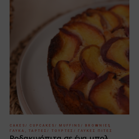
CAKES/ CUPCAKES/ MUFFINS/ BROWNIES
ΓΛΥΚΆ
ΤΆΡΤΕΣ/ ΤΟΎΡΤΕΣ/ ΓΛΥΚΈΣ ΠΊΤΕΣ
Ροδακινόπιτα σε ένα μπολ