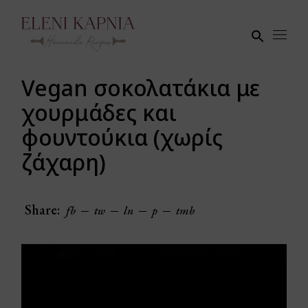
Skip
to
the
content
Vegan σοκολατάκια με
χουρμάδες και
φουντούκια (χωρίς
ζάχαρη)
Share:
fb
tw
ln
p
tmb