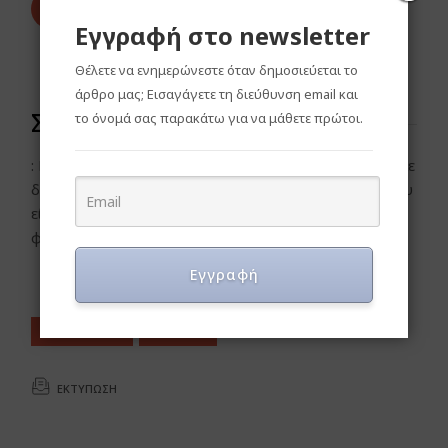
13.
Τοποθετούμε και διατηρούμε στο ψυγείο.
Εγγραφή στο newsletter
Ολοκληρωμένο
Θέλετε να ενημερώνεστε όταν δημοσιεύεται το
άρθρο μας; Εισαγάγετε τη διεύθυνση email και
Σημειώσεις
το όνομά σας παρακάτω για να μάθετε πρώτοι.
: Μπορούμε να αντικαταστήσουμε τους χουρμάδες με
δαμάσκηνα όπως επίσης να χρησιμοποιήσουμε άλλου
είδους ξηρούς καρπούς όπως καρύδα, αμύγδαλα,
φυστίκια, κάσιους.
Εγγραφή
CHOCOLATE
PASTRY
ΕΚΤΎΠΩΣΗ