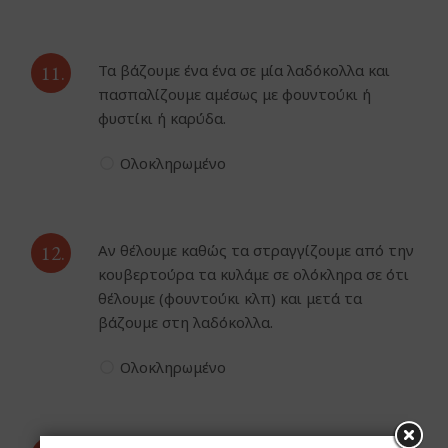
11.
Τα βάζουμε ένα ένα σε μία λαδόκολλα και
πασπαλίζουμε αμέσως με φουντούκι ή
φυστίκι ή καρύδα.
Ολοκληρωμένο
12.
Αν θέλουμε καθώς τα στραγγίζουμε από την
κουβερτούρα τα κυλάμε σε ολόκληρα σε ότι
θέλουμε (φουντούκι κλπ) και μετά τα
βάζουμε στη λαδόκολλα.
Ολοκληρωμένο