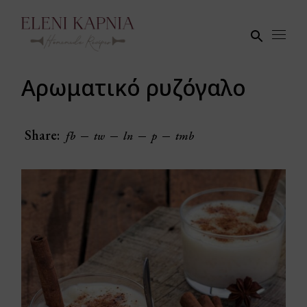
Skip
to
the
content
Αρωματικό ρυζόγαλο
Share:
fb
tw
ln
p
tmb