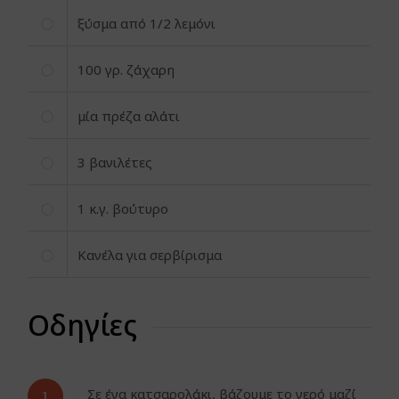
ξύσμα από 1/2 λεμόνι
100
γρ. ζάχαρη
μία πρέζα αλάτι
3
βανιλέτες
1
κ.γ. βούτυρο
Κανέλα για σερβίρισμα
Οδηγίες
1.
Σε ένα κατσαρολάκι, βάζουμε το νερό μαζί