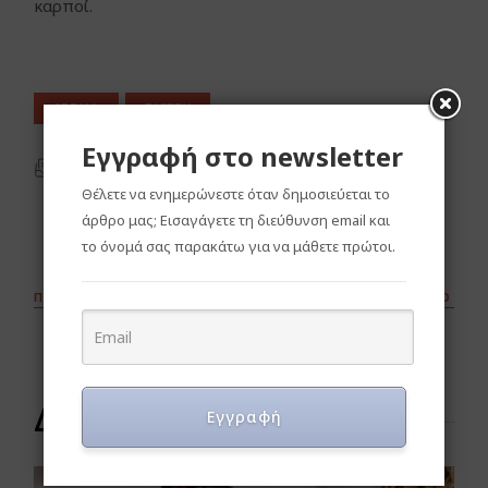
καρποί.
CREAM
PASTRY
Εγγραφή στο newsletter
ΕΚΤΎΠΩΣΗ
Θέλετε να ενημερώνεστε όταν δημοσιεύεται το
άρθρο μας; Εισαγάγετε τη διεύθυνση email και
το όνομά σας παρακάτω για να μάθετε πρώτοι.
ΠΡΟΗΓΟΎΜΕΝΟ
ΕΠΌΜΕΝΟ
Δοκιμάστε και αυτά
Εγγραφή