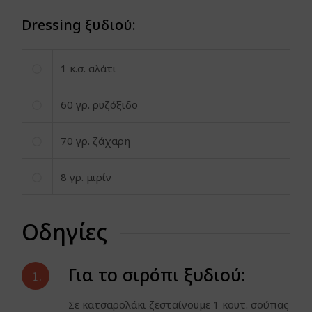
Dressing ξυδιού:
1
κ.σ.
αλάτι
60
γρ.
ρυζόξιδο
70
γρ.
ζάχαρη
8
γρ.
μιρίν
Οδηγίες
Για το σιρόπι ξυδιού:
1.
Σε κατσαρολάκι ζεσταίνουμε 1 κουτ. σούπας