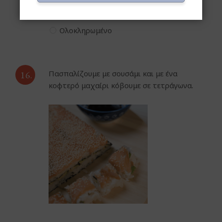
έχοντας τον σολομό στην πάνω πλευρά.
Ολοκληρωμένο
16.
Πασπαλίζουμε με σουσάμι και με ένα
κοφτερό μαχαίρι κόβουμε σε τετράγωνα.