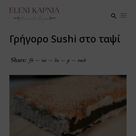
Skip
to
the
content
Γρήγορο Sushi στο ταψί
Share:
fb
tw
ln
p
tmb