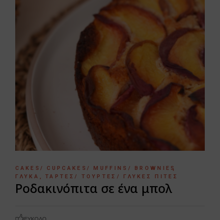
CAKES/ CUPCAKES/ MUFFINS/ BROWNIES
ΓΛΥΚΆ
ΤΆΡΤΕΣ/ ΤΟΎΡΤΕΣ/ ΓΛΥΚΈΣ ΠΊΤΕΣ
Ροδακινόπιτα σε ένα μπολ
ΕΎΚΟΛΟ