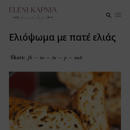
Skip
to
the
content
Ελιόψωμα με πατέ ελιάς
Share:
fb
tw
ln
p
tmb