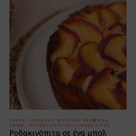
CAKES/ CUPCAKES/ MUFFINS/ BROWNIES
ΓΛΥΚΆ
ΤΆΡΤΕΣ/ ΤΟΎΡΤΕΣ/ ΓΛΥΚΈΣ ΠΊΤΕΣ
Ροδακινόπιτα σε ένα μπολ