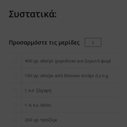
Συστατικά:
Προσαρμόστε τις μερίδες
400
γρ. αλεύρι χωριάτικο για ζυμωτό ψωμί
100
γρ. αλεύρι από δίκοκκο σιτάρι ή γ.ο.χ.
1
κ.σ. ζάχαρη
1
½ κ.γ. αλάτι
200
γρ. προζύμι