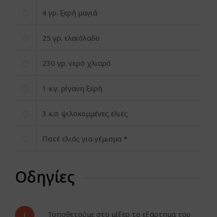
4
γρ. ξερή μαγιά
25
γρ. ελαιόλαδο
230
γρ. νερό χλιαρό
1
κ.γ. ρίγανη ξερή
3
κ.σ. ψιλοκομμένες ελιές
Πατέ ελιάς για γέμισμα *
Οδηγίες
1.
Τοποθετούμε στο μίξερ το εξάρτημα του