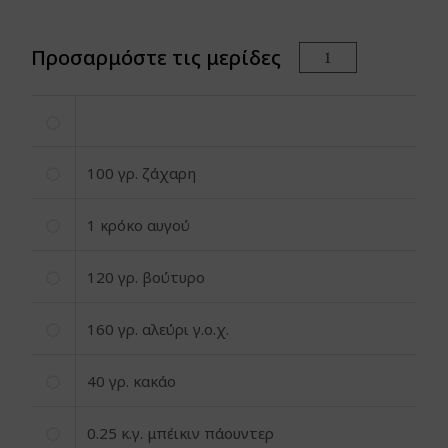
Προσαρμόστε τις μερίδες
100
γρ. ζάχαρη
1
κρόκο αυγού
120
γρ. βούτυρο
160
γρ. αλεύρι γ.ο.χ.
40
γρ. κακάο
0.25
κ.γ. μπέικιν πάουντερ