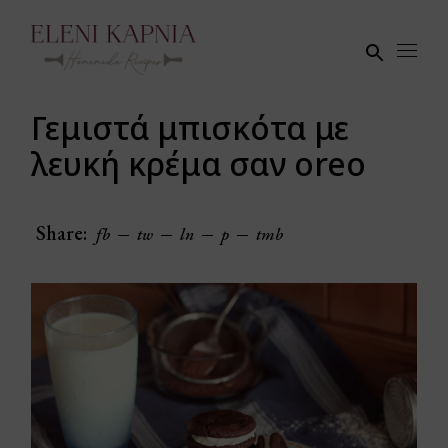
Skip
to
the
content
Γεμιστά μπισκότα με
λευκή κρέμα σαν oreo
Share:
fb
tw
ln
p
tmb