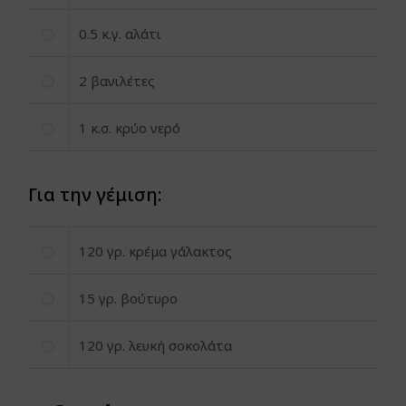
0.5
κ.γ. αλάτι
2
βανιλέτες
1
κ.σ. κρύο νερό
Για την γέμιση:
120
γρ. κρέμα γάλακτος
15
γρ. βούτυρο
120
γρ. λευκή σοκολάτα