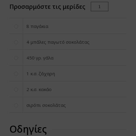
Προσαρμόστε τις μερίδες
8
παγάκια
4
μπάλες παγωτό σοκολάτας
450
γρ. γάλα
1
κ.σ. ζάχαρη
2
κ.σ. κακάο
σιρόπι σοκολάτας
Οδηγίες