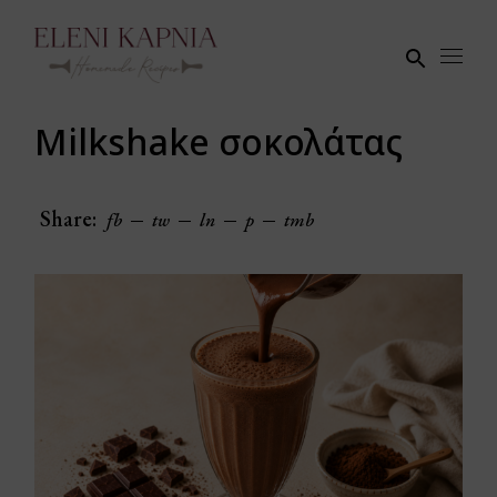
Skip
to
the
content
Milkshake σοκολάτας
Share:
fb
tw
ln
p
tmb