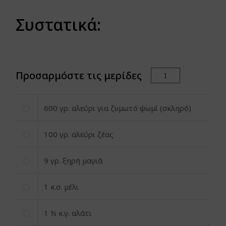
Συστατικά:
Προσαρμόστε τις μερίδες
600
γρ. αλεύρι για ζυμωτό ψωμί (σκληρό)
100
γρ. αλεύρι ζέας
9
γρ. ξηρή μαγιά
1
κ.σ. μέλι
1
½ κ.γ. αλάτι