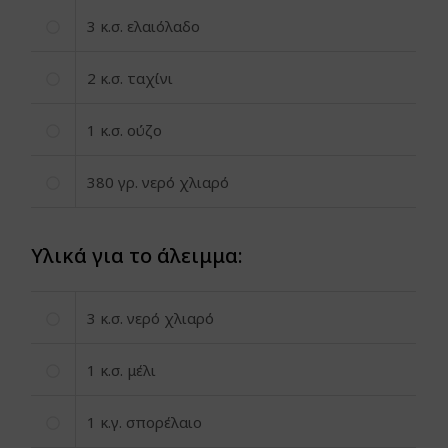
3
κ.σ. ελαιόλαδο
2
κ.σ. ταχίνι
1
κ.σ. ούζο
380
γρ. νερό χλιαρό
Υλικά για το άλειμμα:
3
κ.σ. νερό χλιαρό
1
κ.σ. μέλι
1
κ.γ. σπορέλαιο