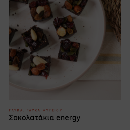
ΓΛΥΚΆ
ΓΛΥΚΆ ΨΥΓΕΊΟΥ
Σοκολατάκια energy