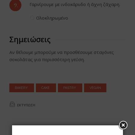
9.
Γαρνίρουμε με ινδοκάρυδο ή άχνη ζάχαρη.
Ολοκληρωμένο
Σημειώσεις
Αν θέλουμε μπορούμε να προσθέσουμε σταγόνες
σοκολάτας για περισσότερη γεύση.
BAKERY
CAKE
PASTRY
VEGAN
ΕΚΤΎΠΩΣΗ