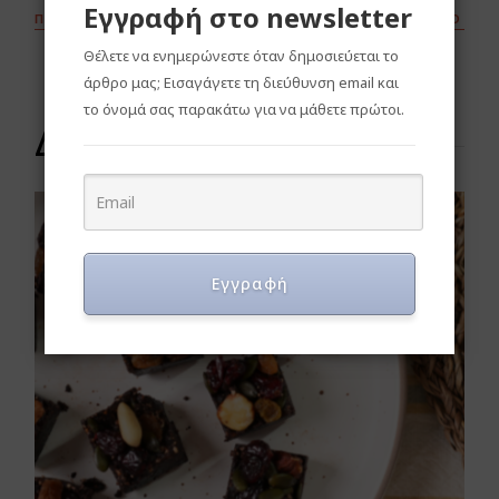
Εγγραφή στο newsletter
ΠΡΟΗΓΟΎΜΕΝΟ
ΕΠΌΜΕΝΟ
Θέλετε να ενημερώνεστε όταν δημοσιεύεται το
άρθρο μας; Εισαγάγετε τη διεύθυνση email και
το όνομά σας παρακάτω για να μάθετε πρώτοι.
Δοκιμάστε και αυτά
Εγγραφή