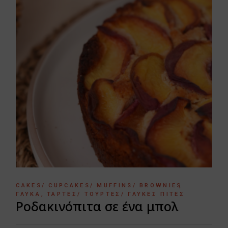
CAKES/ CUPCAKES/ MUFFINS/ BROWNIES
ΓΛΥΚΆ
ΤΆΡΤΕΣ/ ΤΟΎΡΤΕΣ/ ΓΛΥΚΈΣ ΠΊΤΕΣ
Ροδακινόπιτα σε ένα μπολ