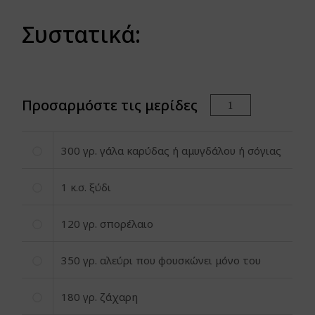
Συστατικά:
Προσαρμόστε τις μερίδες
300
γρ. γάλα καρύδας ή αμυγδάλου ή σόγιας
1
κ.σ. ξύδι
120
γρ. σπορέλαιο
350
γρ. αλεύρι που φουσκώνει μόνο του
180
γρ. ζάχαρη