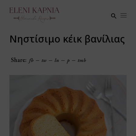
Skip
to
the
content
Νηστίσιμο κέικ βανίλιας
Share:
fb
tw
ln
p
tmb