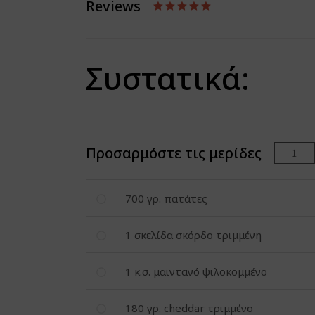
Reviews
Συστατικά:
Προσαρμόστε τις μερίδες
700
γρ. πατάτες
1
σκελίδα σκόρδο τριμμένη
1
κ.σ. μαϊντανό ψιλοκομμένο
180
γρ. cheddar τριμμένο