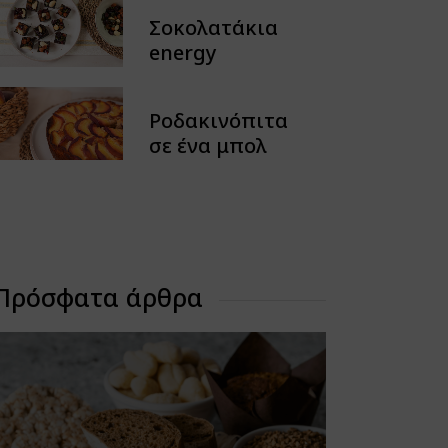
Spreads
Σοκολατάκια
Tarts
energy
Chocolate & Treats
Natural Juices &
Ροδακινόπιτα
Refreshments
σε ένα μπολ
Snacks & Crackers
No Sugar
Πρόσφατα άρθρα