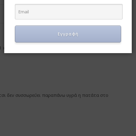
Εγγραφή
1 κ.σ. αλάτι και βράζουμε τις πατάτες με την φλούδα
έτσι δεν συσσωρεύει παραπάνω υγρά η πατάτα στο