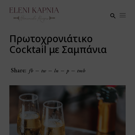
Skip
to
the
content
Πρωτοχρονιάτικο
Cocktail με Σαμπάνια
Share:
fb
tw
ln
p
tmb