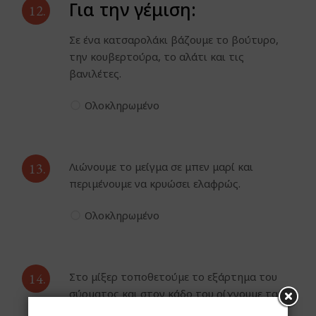
Για την γέμιση:
12.
Σε ένα κατσαρολάκι βάζουμε το βούτυρο,
την κουβερτούρα, το αλάτι και τις
βανιλέτες.
Ολοκληρωμένο
13.
Λιώνουμε το μείγμα σε μπεν μαρί και
περιμένουμε να κρυώσει ελαφρώς.
Ολοκληρωμένο
14.
Στο μίξερ τοποθετούμε το εξάρτημα του
σύρματος και στον κάδο του ρίχνουμε τα
αυγά με τη ζάχαρη.