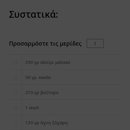
Συστατικά:
Προσαρμόστε τις μερίδες
350
γρ αλεύρι μαλακό
50
γρ. κακάο
210
γρ βούτυρο
1
αυγό
130
γρ άχνη ζάχαρη