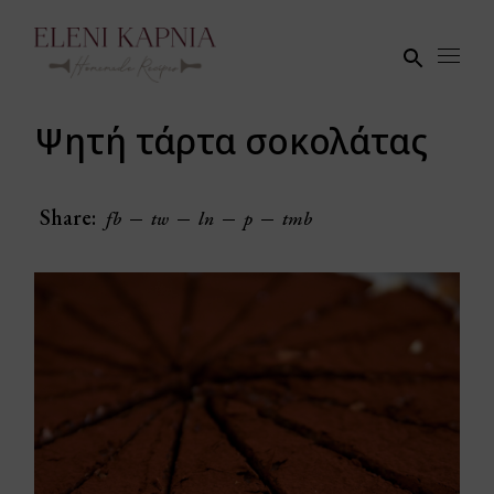
Skip
to
the
content
Ψητή τάρτα σοκολάτας
Share:
fb
tw
ln
p
tmb