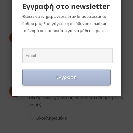
Εγγραφή στο newsletter
Ολοκληρωμένο
Θέλετε να ενημερώνεστε όταν δημοσιεύεται το
άρθρο μας; Εισαγάγετε τη διεύθυνση email και
το όνομά σας παρακάτω για να μάθετε πρώτοι.
15.
Χτυπάμε μέχρι να ασπρίσει το μείγμα μας
και μετά προσθέτουμε τη λιωμένη
κουβερτούρα.
Ολοκληρωμένο
Εγγραφή
16.
Ενσωματώνουμε απαλά και προσθέτουμε το
αλεύρι συνεχίζοντας να ανακατεύουμε με τη
μαρίζ.
Ολοκληρωμένο