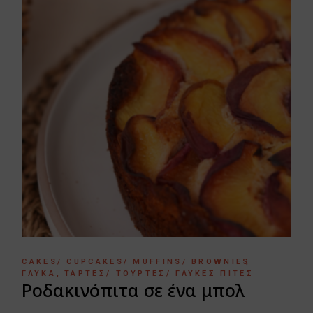
CAKES/ CUPCAKES/ MUFFINS/ BROWNIES
ΓΛΥΚΆ
ΤΆΡΤΕΣ/ ΤΟΎΡΤΕΣ/ ΓΛΥΚΈΣ ΠΊΤΕΣ
Ροδακινόπιτα σε ένα μπολ