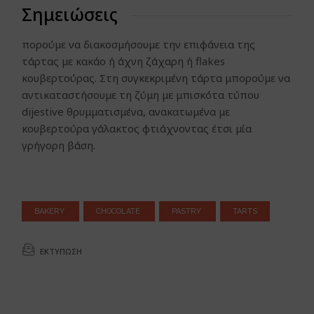
Σημειώσεις
πορούμε να διακοσμήσουμε την επιφάνεια της
τάρτας με κακάο ή άχνη ζάχαρη ή flakes
κουβερτούρας. Στη συγκεκριμένη τάρτα μπορούμε να
αντικαταστήσουμε τη ζύμη με μπισκότα τύπου
dijestive θρυμματισμένα, ανακατωμένα με
κουβερτούρα γάλακτος φτιάχνοντας έτσι μία
γρήγορη βάση.
BAKERY
CHOCOLATE
PASTRY
TARTS
ΕΚΤΎΠΩΣΗ