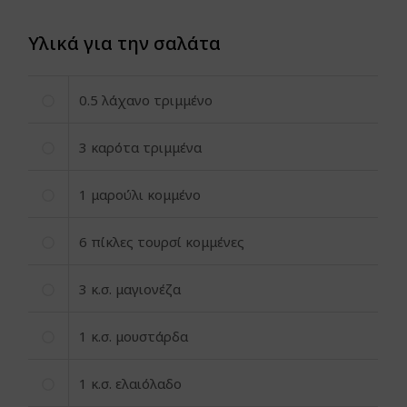
Υλικά για την σαλάτα
0.5
λάχανο τριμμένο
3
καρότα τριμμένα
1
μαρούλι κομμένο
6
πίκλες τουρσί κομμένες
3
κ.σ. μαγιονέζα
1
κ.σ. μουστάρδα
1
κ.σ. ελαιόλαδο