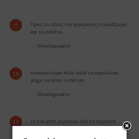
9.
Προς το τέλος του ψησίματος ετοιμάζουμε
και τη σαλάτα.
Ολοκληρωμένο
10.
Ανακατεύουμε πολύ καλά τα υγρά υλικά
μέχρι να δέσει η σάλτσα.
Ολοκληρωμένο
11.
Σε ένα μπολ ρίχνουμε όλα τα λαχανικά
μας,.αλατοπιπερώνουμε και προσθέτουμε
τη σάλτσα.Ενσωματώνουμε καλά.