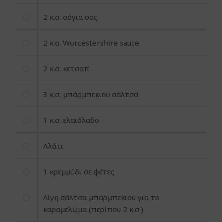
2
κ.σ. σόγια σος
2
κ.σ. Worcestershire sauce
2
κ.σ. κετσαπ
3
κ.σ. μπάρμπεκιου σάλτσα
1
κ.σ. ελαιόλαδο
Αλάτι
1
κρεμμύδι σε φέτες
Λίγη σάλτσα μπάρμπεκιου για το
καραμέλωμα (περίπου 2 κ.σ.)