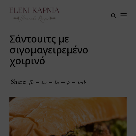
Skip
to
the
content
Σάντουιτς με
σιγομαγειρεμένο
χοιρινό
Share:
fb
tw
ln
p
tmb