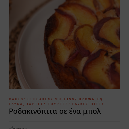
CAKES/ CUPCAKES/ MUFFINS/ BROWNIES
ΓΛΥΚΆ
ΤΆΡΤΕΣ/ ΤΟΎΡΤΕΣ/ ΓΛΥΚΈΣ ΠΊΤΕΣ
Ροδακινόπιτα σε ένα μπολ