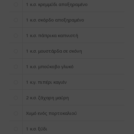
1
κ.σ. κρεμμύδι αποξηραμένο
1
κ.σ. σκόρδο αποξηραμένο
1
κ.σ. πάπρικα καπνιστή
1
κ.σ. μουστάρδα σε σκόνη
1
κ.σ. μπούκοβο γλυκό
1
κ.γ. πιπέρι καγιέν
2
κ.σ. ζάχαρη μαύρη
Χυμό ενός πορτοκαλιού
1
κ.σ. ξύδι