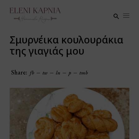
Skip
to
the
content
Σμυρνέικα κουλουράκια
της γιαγιάς μου
Share:
fb
tw
ln
p
tmb