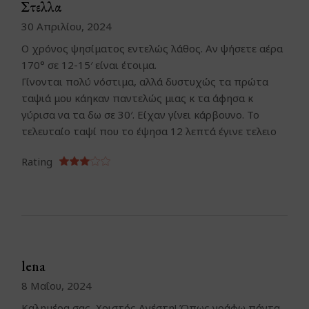
Στελλα
30 Απριλίου, 2024
Ο χρόνος ψησίματος εντελώς λάθος. Αν ψήσετε αέρα
170° σε 12-15′ είναι έτοιμα.
Γίνονται πολύ νόστιμα, αλλά δυστυχώς τα πρώτα
ταψιά μου κάηκαν παντελώς μιας κ τα άφησα κ
γύρισα να τα δω σε 30′. Είχαν γίνει κάρβουνο. Το
τελευταίο ταψί που το έψησα 12 λεπτά έγινε τελειο
Rating
lena
8 Μαΐου, 2024
Καλημέρα σας, Χριστός Ανέστη! Όπως γράφω πάντα