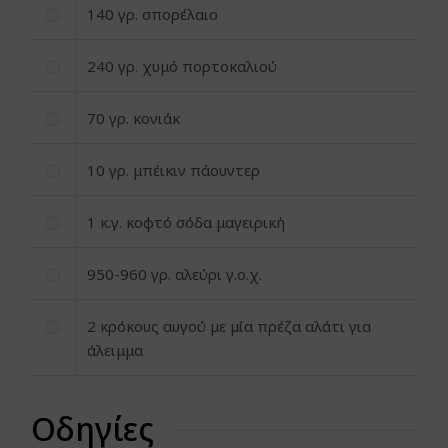
140
γρ. σπορέλαιο
240
γρ. χυμό πορτοκαλιού
70
γρ. κονιάκ
10
γρ. μπέικιν πάουντερ
1
κ.γ. κοφτό σόδα μαγειρική
950-960 γρ. αλεύρι γ.ο.χ.
2
κρόκους αυγού με μία πρέζα αλάτι για
άλειμμα
Οδηγίες