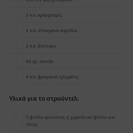
3
κ.σ. κράνμπερις
3
κ.σ. σπασμένα καρύδια
2
κ.σ. βούτυρο
80
γρ. κονιάκ
4
κ.σ. φρυγανιά τριμμένη
Υλικά για το στρούντελ:
5
φύλλα κρούστας ή χωριάτικο φύλλο για
πίτες