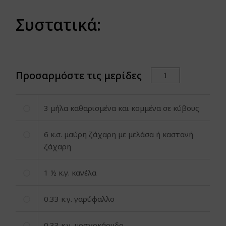
Συστατικά:
Προσαρμόστε τις μερίδες
3
μήλα καθαρισμένα και κομμένα σε κύβους
6
κ.σ. μαύρη ζάχαρη με μελάσα ή καστανή
ζάχαρη
1
½ κ.γ. κανέλα
0.33
κ.γ. γαρύφαλλο
0.33
κ.γ. μοσχοκάρυδο