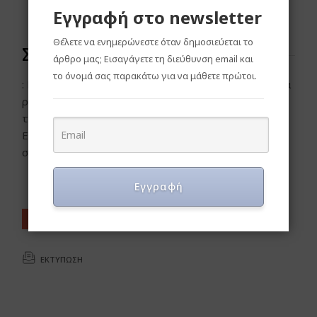
Ολοκληρωμένο
Εγγραφή στο newsletter
Θέλετε να ενημερώνεστε όταν δημοσιεύεται το
Σημειώσεις
άρθρο μας; Εισαγάγετε τη διεύθυνση email και
το όνομά σας παρακάτω για να μάθετε πρώτοι.
: Πολύ ωραία εναλλικτική είναι να φτιάξουμε ατομικά
ρολάκια στρούντελ, κόβοντας το κάθε φύλλο σε
τρεις λωρίδες γεμίζοντάς τα με το μείγμα μήλων.
Επίσης μπορούμε να σερβίρουμε το στρούντελ με
σάλτσα καραμέλας!
Εγγραφή
BAKERY
PASTRY
PIES
ΕΚΤΎΠΩΣΗ