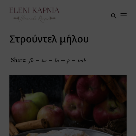
Skip
to
the
content
Στρούντελ μήλου
Share:
fb
tw
ln
p
tmb