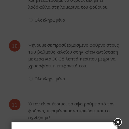
και μεταφέρουμε το στρούντελ με τη
λαδόκολλα στη λαμαρίνα του φούρνου.
Ολοκληρωμένο
10.
Ψήνουμε σε προσθερμασμένο φούρνο στους
190 βαθμούς κελσίου στην κάτω αντίσταση
με αέρα για 30-35 λεπτά περίπου μέχρι να
χρυσαφίσει η επιφάνειά του.
Ολοκληρωμένο
11.
Όταν είναι έτοιμο, το αφαιρούμε από τον
φούρνο, περιμένουμε να κρυώσει και το
αχνίζουμε!