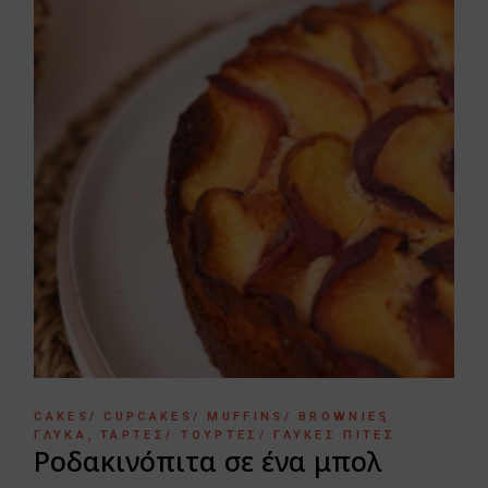
CAKES/ CUPCAKES/ MUFFINS/ BROWNIES
ΓΛΥΚΆ
ΤΆΡΤΕΣ/ ΤΟΎΡΤΕΣ/ ΓΛΥΚΈΣ ΠΊΤΕΣ
Ροδακινόπιτα σε ένα μπολ