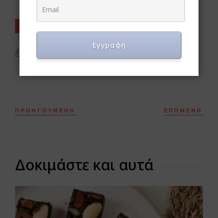
BREAKFAST
CHOCOLATE
Εγγραφή
ΕΚΤΎΠΩΣΗ
ΠΡΟΗΓΟΎΜΕΝΟ
ΕΠΌΜΕΝΟ
Δοκιμάστε και αυτά