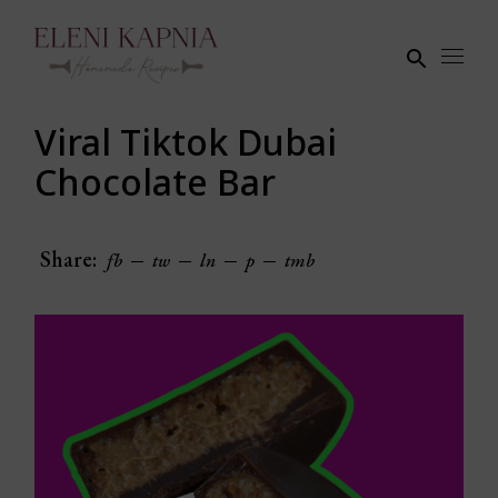
Skip
to
the
content
Viral Tiktok Dubai
Chocolate Bar
Share:
fb
tw
ln
p
tmb