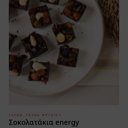
ΓΛΥΚΆ
ΓΛΥΚΆ ΨΥΓΕΊΟΥ
Σοκολατάκια energy