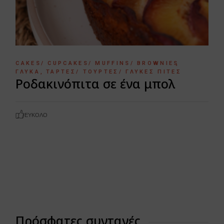
CAKES/ CUPCAKES/ MUFFINS/ BROWNIES
ΓΛΥΚΆ
ΤΆΡΤΕΣ/ ΤΟΎΡΤΕΣ/ ΓΛΥΚΈΣ ΠΊΤΕΣ
Ροδακινόπιτα σε ένα μπολ
ΕΎΚΟΛΟ
Πρόσφατες συνταγές