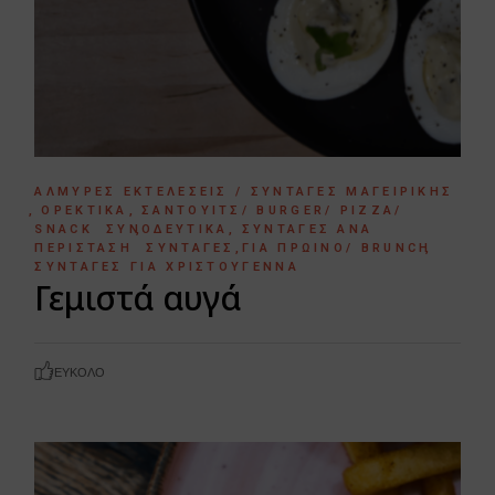
ΑΛΜΥΡΈΣ ΕΚΤΕΛΈΣΕΙΣ / ΣΥΝΤΑΓΈΣ ΜΑΓΕΙΡΙΚΉΣ
ΟΡΕΚΤΙΚΆ
ΣΆΝΤΟΥΙΤΣ/ BURGER/ PIZZA/
SNACK
ΣΥΝΟΔΕΥΤΙΚΆ
ΣΥΝΤΑΓΈΣ ΑΝΆ
ΠΕΡΊΣΤΑΣΗ
ΣΥΝΤΑΓΈΣ ΓΙΑ ΠΡΩΙΝΌ/ BRUNCH
ΣΥΝΤΑΓΈΣ ΓΙΑ ΧΡΙΣΤΟΎΓΕΝΝΑ
Γεμιστά αυγά
ΕΎΚΟΛΟ