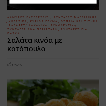
ΑΛΜΥΡΈΣ ΕΚΤΕΛΈΣΕΙΣ / ΣΥΝΤΑΓΈΣ ΜΑΓΕΙΡΙΚΉΣ
ΚΡΕΑΤΙΚΆ
ΚΥΡΊΩΣ ΓΕΎΜΑ
ΌΣΠΡΙΑ ΚΑΙ ΣΙΤΗΡΆ
ΣΑΛΆΤΕΣ/ ΛΑΧΑΝΙΚΆ
ΣΥΝΟΔΕΥΤΙΚΆ
ΣΥΝΤΑΓΈΣ ΑΝΆ ΠΕΡΊΣΤΑΣΗ
ΣΥΝΤΑΓΈΣ ΓΙΑ
ΠΆΣΧΑ
Σαλάτα κινόα με
κοτόπουλο
ΕΎΚΟΛΟ