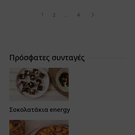
1
2
…
4
Πρόσφατες συνταγές
Σοκολατάκια energy