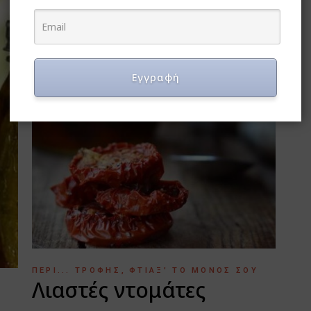
Εγγραφή
ΠΕΡΊ... ΤΡΟΦΉΣ
ΦΤΙΆΞ' ΤΟ ΜΌΝΟΣ ΣΟΥ
Λιαστές ντομάτες
Υ