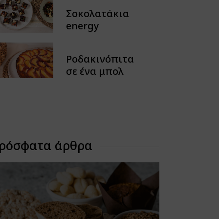
Spreads
Σοκολατάκια
Tarts
energy
Chocolate & Treats
Natural Juices &
Ροδακινόπιτα
Refreshments
σε ένα μπολ
Snacks & Crackers
No Sugar
ρόσφατα άρθρα