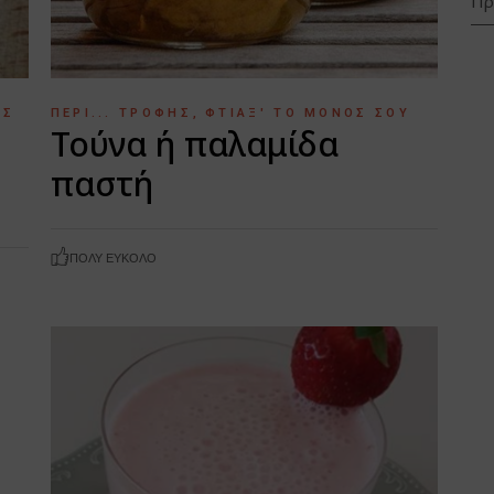
ΉΣ
ΠΕΡΊ... ΤΡΟΦΉΣ
ΦΤΙΆΞ' ΤΟ ΜΌΝΟΣ ΣΟΥ
Τούνα ή παλαμίδα
παστή
ΠΟΛΎ ΕΎΚΟΛΟ